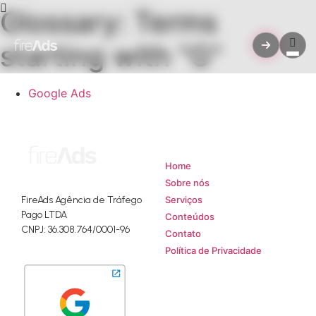
Glossary: Terms
starting with "G"
Google Ads
Mapa do Site
Home
Sobre nós
Serviços
FireAds Agência de Tráfego
Pago LTDA
Conteúdos
CNPJ: 36.308.764/0001-96
Contato
Política de Privacidade