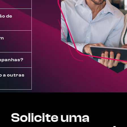
são de
ém
mpanhas?
o a outras
Solicite uma