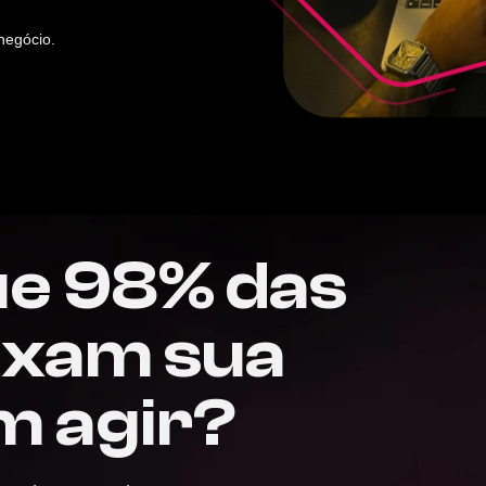
negócio.
ue 98% das
ixam sua
m agir?