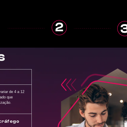
s
riar de 4 a 12
dado que
ização.
 tráfego