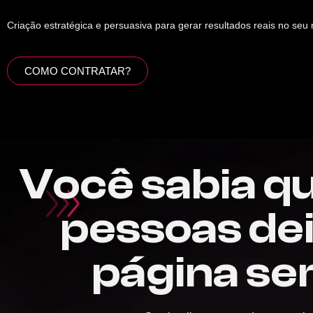
Criação estratégica e persuasiva para gerar resultados reais no seu 
COMO CONTRATAR?
Você sabia q
pessoas de
página se