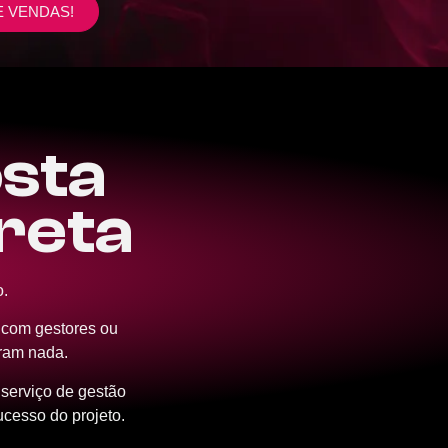
E VENDAS!
sta
ireta
o.
s com gestores ou
ram nada.
serviço de gestão
ucesso do projeto.