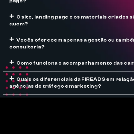
pago?
O site, landing page e os materiais criados 
quem?
Vocês oferecem apenas a gestão ou tamb
consultoria?
Como funciona o acompanhamento das ca
Quais os diferenciais da FIREADS em relaçã
agências de tráfego e marketing?