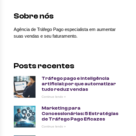
Sobre nós
Agência de Tráfego Pago especialista em aumentar
suas vendas e seu faturamento.
Posts recentes
Tráfego pago e inteligência
artificial: por que automatizar
tudo reduz vendas
Continue lendo »
Marketing para
Concessionárias: 5 Estratégias
de Tráfego Pago Eficazes
Continue lendo »