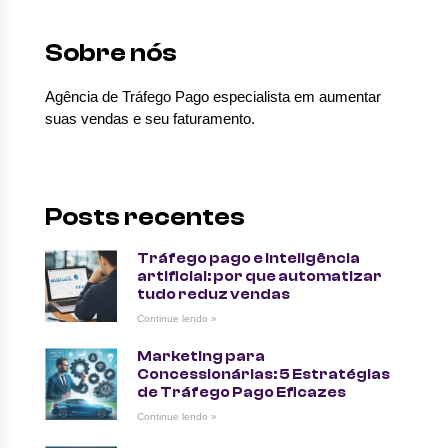
Sobre nós
Agência de Tráfego Pago especialista em aumentar
suas vendas e seu faturamento.
Posts recentes
Tráfego pago e inteligência
artificial: por que automatizar
tudo reduz vendas
Continue lendo »
Marketing para
Concessionárias: 5 Estratégias
de Tráfego Pago Eficazes
Continue lendo »