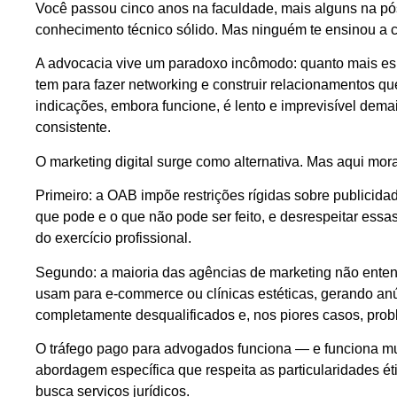
Você passou cinco anos na faculdade, mais alguns na pós
conhecimento técnico sólido. Mas ninguém te ensinou a ca
A advocacia vive um paradoxo incômodo: quanto mais es
tem para fazer networking e construir relacionamentos q
indicações, embora funcione, é lento e imprevisível demai
consistente.
O marketing digital surge como alternativa. Mas aqui mo
Primeiro: a OAB impõe restrições rígidas sobre publicid
que pode e o que não pode ser feito, e desrespeitar ess
do exercício profissional.
Segundo: a maioria das agências de marketing não ente
usam para e-commerce ou clínicas estéticas, gerando an
completamente desqualificados e, nos piores casos, pro
O tráfego pago para advogados funciona — e funciona m
abordagem específica que respeita as particularidades é
busca serviços jurídicos.