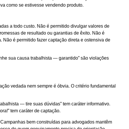
iva como se estivesse vendendo produto.
das a todo custo. Não é permitido divulgar valores de
romessas de resultado ou garantias de êxito. Não é
. Não é permitido fazer captação direta e ostensiva de
nhe sua causa trabalhista — garantido” são violações
ptação vedada nem sempre é óbvia. O critério fundamental
balhista — tire suas dúvidas” tem caráter informativo.
ra!” tem caráter de captação.
a. Campanhas bem construídas para advogados mantêm
 acesso de quem genuinamente precisa de orientação