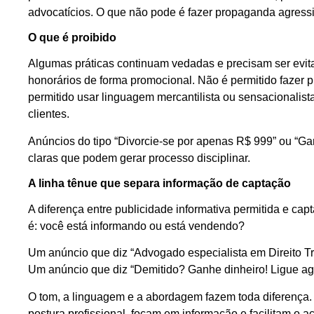
advocatícios. O que não pode é fazer propaganda agress
O que é proibido
Algumas práticas continuam vedadas e precisam ser evita
honorários de forma promocional. Não é permitido fazer p
permitido usar linguagem mercantilista ou sensacionalista
clientes.
Anúncios do tipo “Divorcie-se por apenas R$ 999” ou “Ga
claras que podem gerar processo disciplinar.
A linha tênue que separa informação de captação
A diferença entre publicidade informativa permitida e ca
é: você está informando ou está vendendo?
Um anúncio que diz “Advogado especialista em Direito Tra
Um anúncio que diz “Demitido? Ganhe dinheiro! Ligue ago
O tom, a linguagem e a abordagem fazem toda diferenç
postura profissional, focam em informação e facilitam o