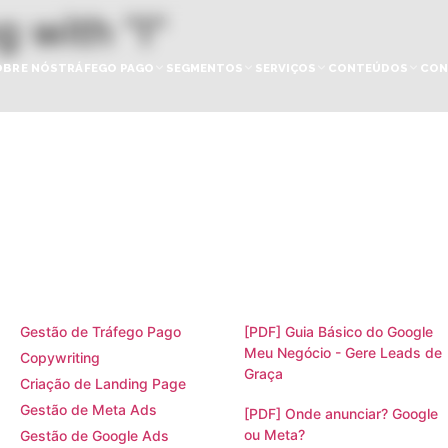
 with "I"
OBRE NÓS
TRÁFEGO PAGO
SEGMENTOS
SERVIÇOS
CONTEÚDOS
CON
Serviços
Materiais Ricos
Gestão de Tráfego Pago
[PDF] Guia Básico do Google
Meu Negócio - Gere Leads de
Copywriting
Graça
Criação de Landing Page
Gestão de Meta Ads
[PDF] Onde anunciar? Google
ou Meta?
Gestão de Google Ads