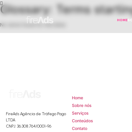
Glossary: Terms starting
HOME
S
No terms found for this letter.
Mapa do Site
Home
Sobre nós
Serviços
FireAds Agência de Tráfego Pago
LTDA
Conteúdos
CNPJ: 36.308.764/0001-96
Contato