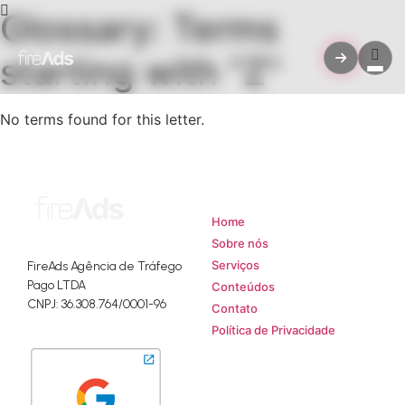
Glossary: Terms
starting with "Z"
No terms found for this letter.
Mapa do Site
Home
Sobre nós
Serviços
FireAds Agência de Tráfego
Pago LTDA
Conteúdos
CNPJ: 36.308.764/0001-96
Contato
Política de Privacidade