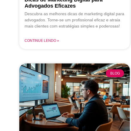
Advogados Eficazes
Descubra as melhores dicas de marketing digital para
advogados. Torne-se um profissional eficaz e atraia
mais clientes com estratégias simples e poderosas!
CONTINUE LENDO »
BLOG