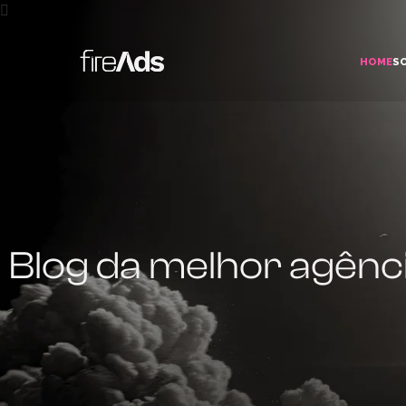
HOME
S
Blog da melhor agênci