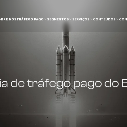
OBRE NÓS
TRÁFEGO PAGO
SEGMENTOS
SERVIÇOS
CONTEÚDOS
CON
a de tráfego pago do Br