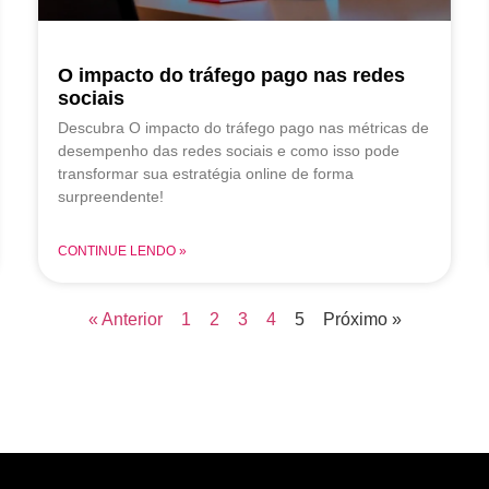
O impacto do tráfego pago nas redes
sociais
Descubra O impacto do tráfego pago nas métricas de
desempenho das redes sociais e como isso pode
transformar sua estratégia online de forma
surpreendente!
CONTINUE LENDO »
« Anterior
1
2
3
4
5
Próximo »