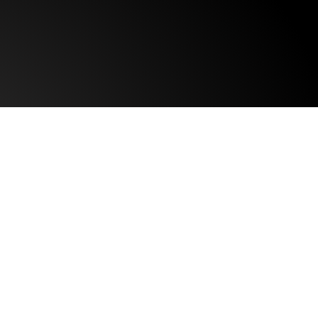
eus
.
CORRENTE!