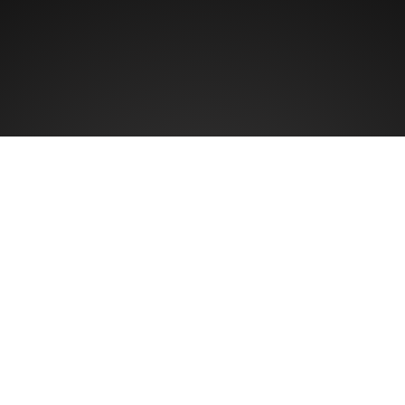
 três pilares que impedem s
lientes de comprar de você..
U CLIENTE gastar o dinheiro dele com SEU CON