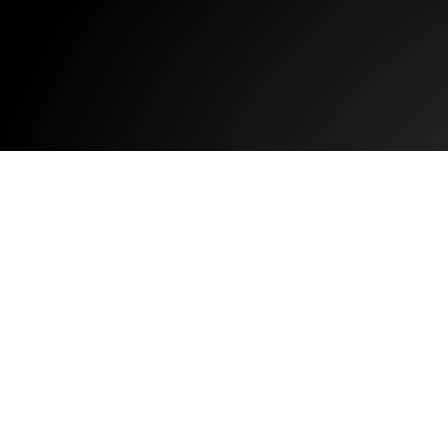
São
c
E fazem SE