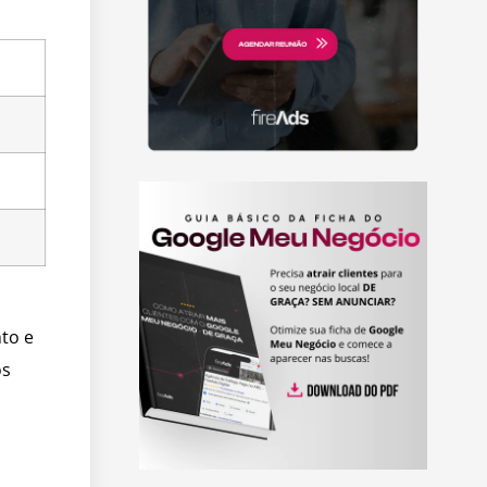
to e
os