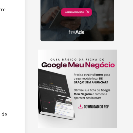
tre
 de