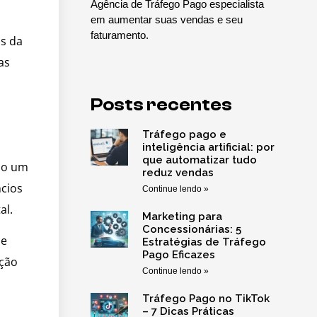
Agência de Tráfego Pago especialista
em aumentar suas vendas e seu
faturamento.
s da
as
Posts recentes
Tráfego pago e
inteligência artificial: por
que automatizar tudo
do um
reduz vendas
cios
Continue lendo »
al.
Marketing para
Concessionárias: 5
ue
Estratégias de Tráfego
Pago Eficazes
ação
Continue lendo »
Tráfego Pago no TikTok
– 7 Dicas Práticas