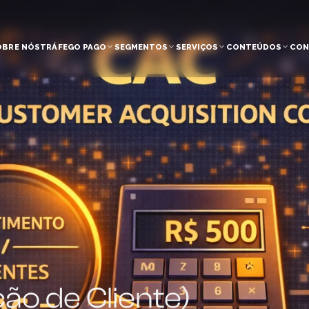
OBRE NÓS
TRÁFEGO PAGO
SEGMENTOS
SERVIÇOS
CONTEÚDOS
CON
ão de Cliente)