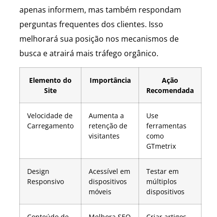
apenas informem, mas também respondam
perguntas frequentes dos clientes. Isso
melhorará sua posição nos mecanismos de
busca e atrairá mais tráfego orgânico.
Elemento do
Importância
Ação
Site
Recomendada
Velocidade de
Aumenta a
Use
Carregamento
retenção de
ferramentas
visitantes
como
GTmetrix
Design
Acessível em
Testar em
Responsivo
dispositivos
múltiplos
móveis
dispositivos
Conteúdo de
Melhora SEO
Criar artigos,