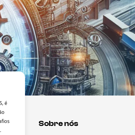
, é
ão
fios
Sobre nós
.