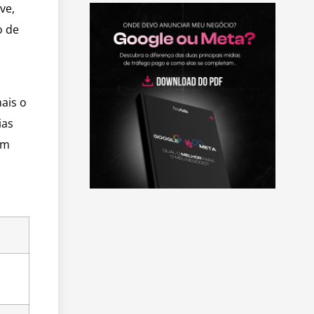
ve,
o de
ais o
ias
em