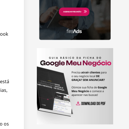
book
s
está
ias,
o os