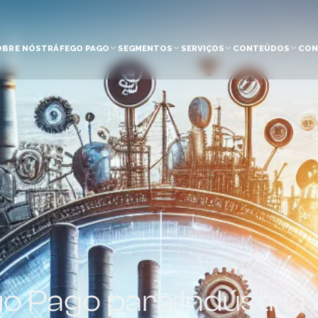
OBRE NÓS
TRÁFEGO PAGO
SEGMENTOS
SERVIÇOS
CONTEÚDOS
CON
o Pago para Indústria