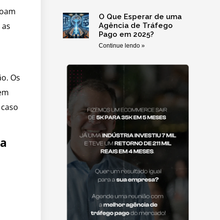
soam
O Que Esperar de uma
 as
Agência de Tráfego
Pago em 2025?
Continue lendo »
ão. Os
vem
 caso
ia